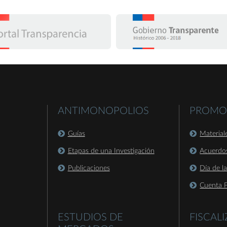
ANTIMONOPOLIOS
PROMO
Guías
Material
Etapas de una Investigación
Acuerdo
Publicaciones
Día de l
Cuenta P
ESTUDIOS DE
FISCAL