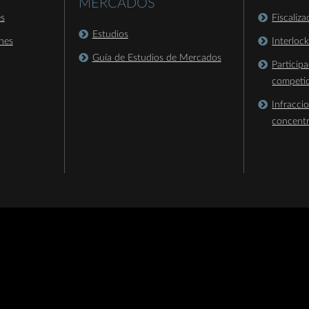
MERCADOS
es
Fiscaliz
Estudios
nes
Interloc
Guía de Estudios de Mercados
Particip
competi
Infracci
concent