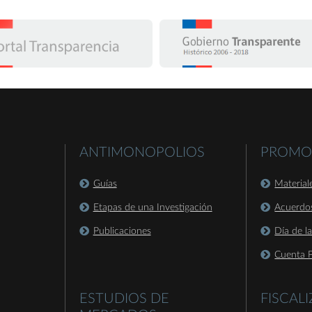
ANTIMONOPOLIOS
PROMO
Guías
Material
Etapas de una Investigación
Acuerdo
Publicaciones
Día de l
Cuenta P
ESTUDIOS DE
FISCAL