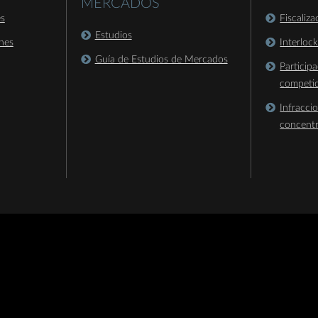
MERCADOS
es
Fiscaliz
Estudios
nes
Interloc
Guía de Estudios de Mercados
Particip
competi
Infracci
concent