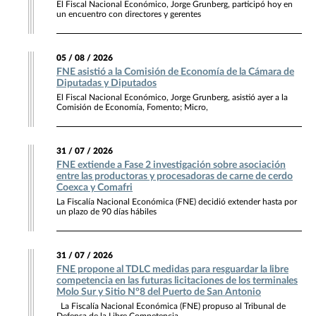
El Fiscal Nacional Económico, Jorge Grunberg, participó hoy en
un encuentro con directores y gerentes
05 / 08 / 2026
FNE asistió a la Comisión de Economía de la Cámara de
Diputadas y Diputados
El Fiscal Nacional Económico, Jorge Grunberg, asistió ayer a la
Comisión de Economía, Fomento; Micro,
31 / 07 / 2026
FNE extiende a Fase 2 investigación sobre asociación
entre las productoras y procesadoras de carne de cerdo
Coexca y Comafri
La Fiscalía Nacional Económica (FNE) decidió extender hasta por
un plazo de 90 días hábiles
31 / 07 / 2026
FNE propone al TDLC medidas para resguardar la libre
competencia en las futuras licitaciones de los terminales
Molo Sur y Sitio N°8 del Puerto de San Antonio
La Fiscalía Nacional Económica (FNE) propuso al Tribunal de