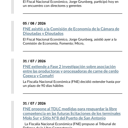
El Fiscal Nacional Económico, Jorge Grunberg, participó hoy en
un encuentro con directores y gerentes
05 / 08 / 2026
FNE asistió a la Comisión de Economía de la Cámara de
Diputadas y Diputados
El Fiscal Nacional Económico, Jorge Grunberg, asistió ayer a la
Comisión de Economía, Fomento; Micro,
31 / 07 / 2026
FNE extiende a Fase 2 investigación sobre asociación
entre las productoras y procesadoras de carne de cerdo
Coexca y Comafri
La Fiscalía Nacional Económica (FNE) decidió extender hasta por
un plazo de 90 días hábiles
31 / 07 / 2026
FNE propone al TDLC medidas para resguardar la libre
competencia en las futuras licitaciones de los terminales
Molo Sur y Sitio N°8 del Puerto de San Antonio
La Fiscalía Nacional Económica (FNE) propuso al Tribunal de