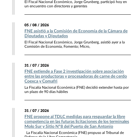
El Fiscal Nacional Económico, Jorge Grunberg, participó hoy en
un encuentro con directores y gerentes
05 / 08 / 2026
FNE asistió a la Comisión de Economía de la Cámara de
Diputadas y Diputados
El Fiscal Nacional Económico, Jorge Grunberg, asistió ayer a la
Comisión de Economía, Fomento; Micro,
31 / 07 / 2026
FNE extiende a Fase 2 investigación sobre asociación
entre las productoras y procesadoras de carne de cerdo
Coexca y Comafri
La Fiscalía Nacional Económica (FNE) decidió extender hasta por
un plazo de 90 días hábiles
31 / 07 / 2026
FNE propone al TDLC medidas para resguardar la libre
competencia en las futuras licitaciones de los terminales
Molo Sur y Sitio N°8 del Puerto de San Antonio
La Fiscalía Nacional Económica (FNE) propuso al Tribunal de