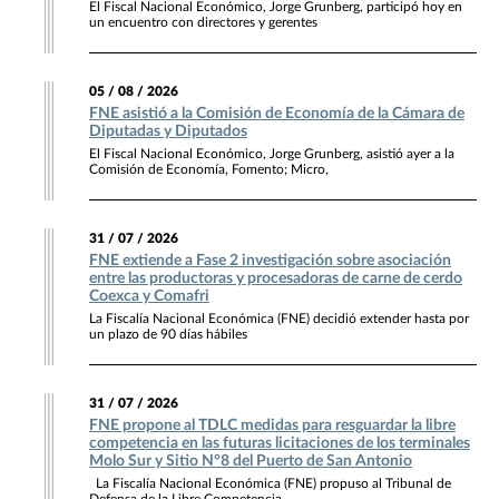
El Fiscal Nacional Económico, Jorge Grunberg, participó hoy en
un encuentro con directores y gerentes
05 / 08 / 2026
FNE asistió a la Comisión de Economía de la Cámara de
Diputadas y Diputados
El Fiscal Nacional Económico, Jorge Grunberg, asistió ayer a la
Comisión de Economía, Fomento; Micro,
31 / 07 / 2026
FNE extiende a Fase 2 investigación sobre asociación
entre las productoras y procesadoras de carne de cerdo
Coexca y Comafri
La Fiscalía Nacional Económica (FNE) decidió extender hasta por
un plazo de 90 días hábiles
31 / 07 / 2026
FNE propone al TDLC medidas para resguardar la libre
competencia en las futuras licitaciones de los terminales
Molo Sur y Sitio N°8 del Puerto de San Antonio
La Fiscalía Nacional Económica (FNE) propuso al Tribunal de