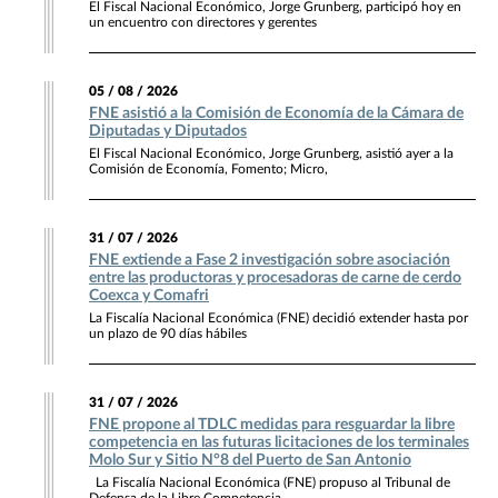
El Fiscal Nacional Económico, Jorge Grunberg, participó hoy en
un encuentro con directores y gerentes
05 / 08 / 2026
FNE asistió a la Comisión de Economía de la Cámara de
Diputadas y Diputados
El Fiscal Nacional Económico, Jorge Grunberg, asistió ayer a la
Comisión de Economía, Fomento; Micro,
31 / 07 / 2026
FNE extiende a Fase 2 investigación sobre asociación
entre las productoras y procesadoras de carne de cerdo
Coexca y Comafri
La Fiscalía Nacional Económica (FNE) decidió extender hasta por
un plazo de 90 días hábiles
31 / 07 / 2026
FNE propone al TDLC medidas para resguardar la libre
competencia en las futuras licitaciones de los terminales
Molo Sur y Sitio N°8 del Puerto de San Antonio
La Fiscalía Nacional Económica (FNE) propuso al Tribunal de