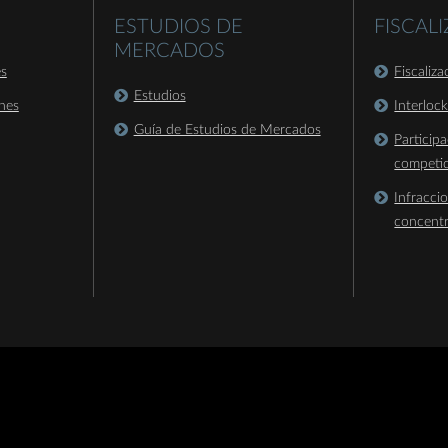
ESTUDIOS DE
FISCAL
MERCADOS
es
Fiscaliz
Estudios
nes
Interloc
Guía de Estudios de Mercados
Particip
competi
Infracci
concent