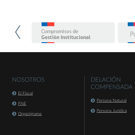
NOSOTROS
DELACIÓN
COMPENSADA
El Fiscal
Persona Natural
FNE
Persona Jurídica
Organigrama