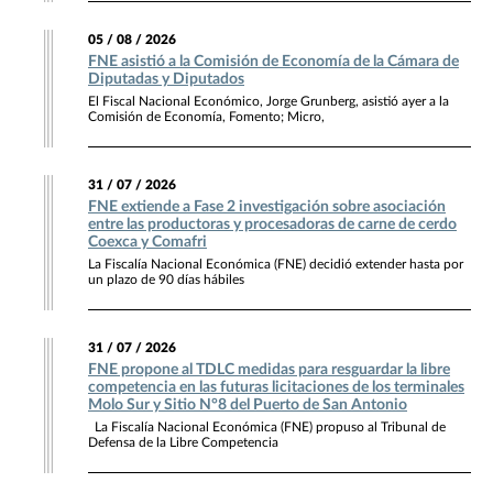
05 / 08 / 2026
FNE asistió a la Comisión de Economía de la Cámara de
Diputadas y Diputados
El Fiscal Nacional Económico, Jorge Grunberg, asistió ayer a la
Comisión de Economía, Fomento; Micro,
31 / 07 / 2026
FNE extiende a Fase 2 investigación sobre asociación
entre las productoras y procesadoras de carne de cerdo
Coexca y Comafri
La Fiscalía Nacional Económica (FNE) decidió extender hasta por
un plazo de 90 días hábiles
31 / 07 / 2026
FNE propone al TDLC medidas para resguardar la libre
competencia en las futuras licitaciones de los terminales
Molo Sur y Sitio N°8 del Puerto de San Antonio
La Fiscalía Nacional Económica (FNE) propuso al Tribunal de
Defensa de la Libre Competencia