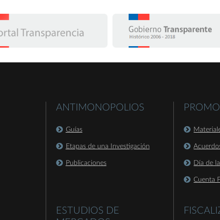
ANTIMONOPOLIOS
PROMO
Guías
Material
Etapas de una Investigación
Acuerdo
Publicaciones
Día de l
Cuenta P
ESTUDIOS DE
FISCAL