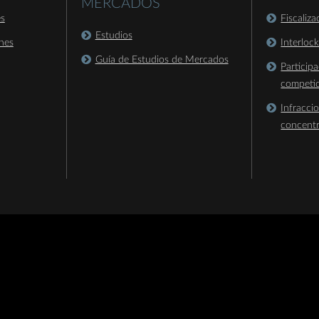
MERCADOS
es
Fiscaliz
Estudios
nes
Interloc
Guía de Estudios de Mercados
Particip
competi
Infracci
concent