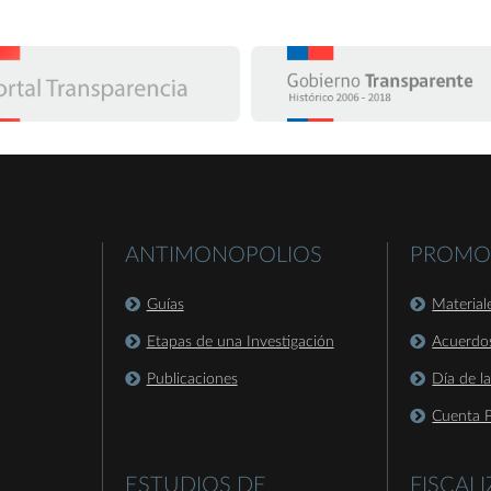
ANTIMONOPOLIOS
PROMO
Guías
Material
Etapas de una Investigación
Acuerdo
Publicaciones
Día de l
Cuenta P
ESTUDIOS DE
FISCAL