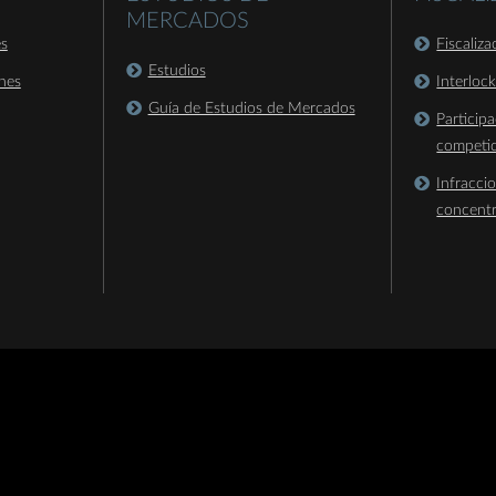
MERCADOS
es
Fiscaliz
Estudios
nes
Interloc
Guía de Estudios de Mercados
Particip
competi
Infracci
concent