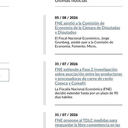
Últimas noticias
05 / 08 / 2026
FNE asistió a la Comisión de
Economía de la Cámara de Diputadas
y Diputados
El Fiscal Nacional Económico, Jorge
Grunberg, asistió ayer a la Comisión de
Economía, Fomento; Micro,
31 / 07 / 2026
FNE extiende a Fase 2 investigación
sobre asociación entre las productoras
R
y procesadoras de carne de cerdo
Coexca y Comafri
La Fiscalía Nacional Económica (FNE)
decidió extender hasta por un plazo de 90
días hábiles
31 / 07 / 2026
FNE propone al TDLC medidas para
resguardar la libre competencia en las