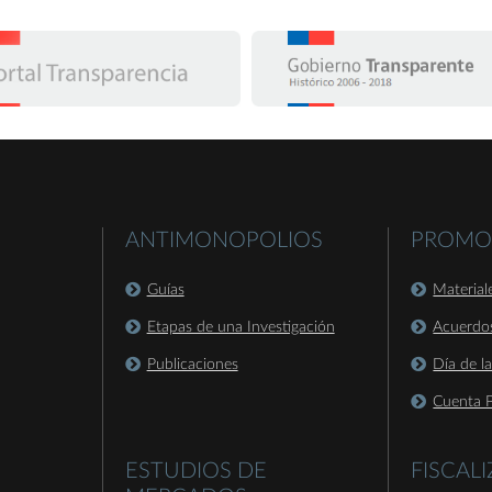
ANTIMONOPOLIOS
PROMO
Guías
Material
Etapas de una Investigación
Acuerdo
Publicaciones
Día de l
Cuenta P
ESTUDIOS DE
FISCAL