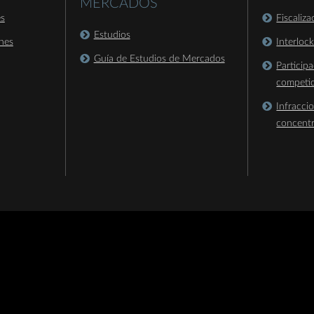
MERCADOS
es
Fiscaliz
Estudios
nes
Interloc
Guía de Estudios de Mercados
Particip
competi
Infracci
concent