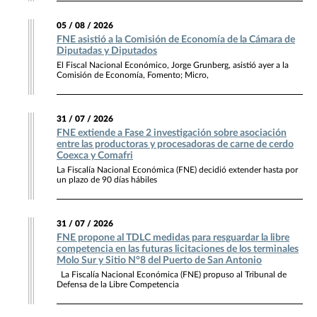
05 / 08 / 2026
FNE asistió a la Comisión de Economía de la Cámara de
Diputadas y Diputados
El Fiscal Nacional Económico, Jorge Grunberg, asistió ayer a la
Comisión de Economía, Fomento; Micro,
31 / 07 / 2026
FNE extiende a Fase 2 investigación sobre asociación
entre las productoras y procesadoras de carne de cerdo
Coexca y Comafri
La Fiscalía Nacional Económica (FNE) decidió extender hasta por
un plazo de 90 días hábiles
31 / 07 / 2026
FNE propone al TDLC medidas para resguardar la libre
competencia en las futuras licitaciones de los terminales
Molo Sur y Sitio N°8 del Puerto de San Antonio
La Fiscalía Nacional Económica (FNE) propuso al Tribunal de
Defensa de la Libre Competencia