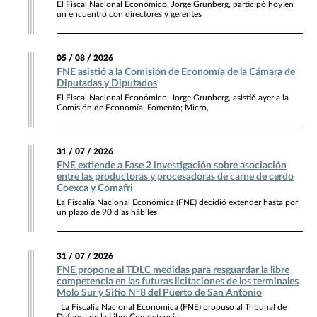
El Fiscal Nacional Económico, Jorge Grunberg, participó hoy en
un encuentro con directores y gerentes
05 / 08 / 2026
FNE asistió a la Comisión de Economía de la Cámara de
Diputadas y Diputados
El Fiscal Nacional Económico, Jorge Grunberg, asistió ayer a la
Comisión de Economía, Fomento; Micro,
31 / 07 / 2026
FNE extiende a Fase 2 investigación sobre asociación
entre las productoras y procesadoras de carne de cerdo
Coexca y Comafri
La Fiscalía Nacional Económica (FNE) decidió extender hasta por
un plazo de 90 días hábiles
31 / 07 / 2026
FNE propone al TDLC medidas para resguardar la libre
competencia en las futuras licitaciones de los terminales
Molo Sur y Sitio N°8 del Puerto de San Antonio
La Fiscalía Nacional Económica (FNE) propuso al Tribunal de