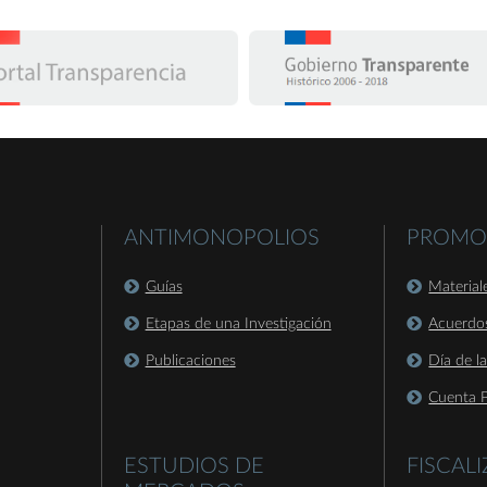
ANTIMONOPOLIOS
PROMO
Guías
Material
Etapas de una Investigación
Acuerdo
Publicaciones
Día de l
Cuenta P
ESTUDIOS DE
FISCAL