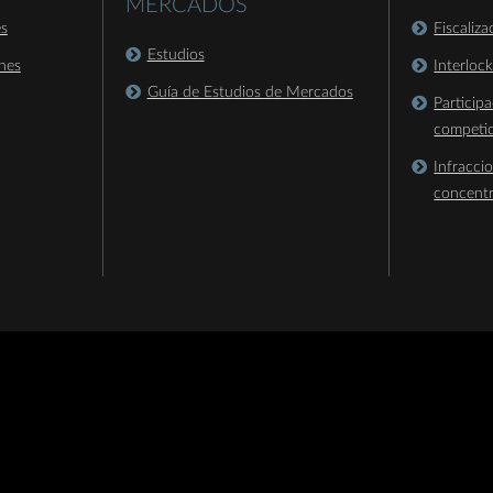
MERCADOS
es
Fiscaliz
Estudios
nes
Interloc
Guía de Estudios de Mercados
Particip
competi
Infracci
concent