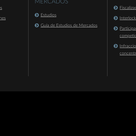
MERCADOS
es
Fiscaliz
Estudios
nes
Interloc
Guía de Estudios de Mercados
Particip
competi
Infracci
concent