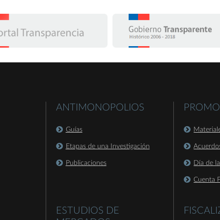
ANTIMONOPOLIOS
PROMO
Guías
Material
Etapas de una Investigación
Acuerdo
Publicaciones
Día de l
Cuenta P
ESTUDIOS DE
FISCAL