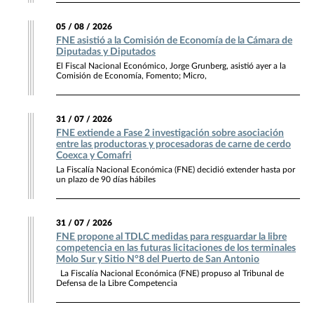
05 / 08 / 2026
FNE asistió a la Comisión de Economía de la Cámara de
Diputadas y Diputados
El Fiscal Nacional Económico, Jorge Grunberg, asistió ayer a la
Comisión de Economía, Fomento; Micro,
31 / 07 / 2026
FNE extiende a Fase 2 investigación sobre asociación
entre las productoras y procesadoras de carne de cerdo
Coexca y Comafri
La Fiscalía Nacional Económica (FNE) decidió extender hasta por
un plazo de 90 días hábiles
31 / 07 / 2026
FNE propone al TDLC medidas para resguardar la libre
competencia en las futuras licitaciones de los terminales
Molo Sur y Sitio N°8 del Puerto de San Antonio
La Fiscalía Nacional Económica (FNE) propuso al Tribunal de
Defensa de la Libre Competencia