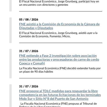
El Fiscal Nacional Económico, Jorge Grunberg, participó hoy en
un encuentro con directores y gerentes
05 / 08 / 2026
FNE asistió a la Comisión de Economía de la Cámara de
Diputadas y Diputados
El Fiscal Nacional Económico, Jorge Grunberg, asistió ayer a la
Comisión de Economía, Fomento; Micro,
31 / 07 / 2026
FNE extiende a Fase 2 investigación sobre asociación
entre las productoras y procesadoras de carne de cerdo
Coexca y Comafri
La Fiscalía Nacional Económica (FNE) decidió extender hasta por
un plazo de 90 días hábiles
31 / 07 / 2026
FNE propone al TDLC medidas para resguardar la libre
competencia en las futuras licitaciones de los terminales
Molo Sur y Sitio N°8 del Puerto de San Antonio
La Fiscalía Nacional Económica (FNE) propuso al Tribunal de