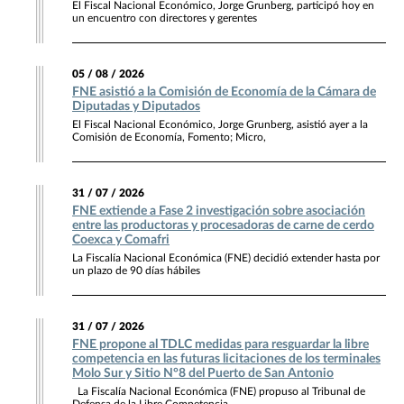
El Fiscal Nacional Económico, Jorge Grunberg, participó hoy en
un encuentro con directores y gerentes
05 / 08 / 2026
FNE asistió a la Comisión de Economía de la Cámara de
Diputadas y Diputados
El Fiscal Nacional Económico, Jorge Grunberg, asistió ayer a la
Comisión de Economía, Fomento; Micro,
31 / 07 / 2026
FNE extiende a Fase 2 investigación sobre asociación
entre las productoras y procesadoras de carne de cerdo
Coexca y Comafri
La Fiscalía Nacional Económica (FNE) decidió extender hasta por
un plazo de 90 días hábiles
31 / 07 / 2026
FNE propone al TDLC medidas para resguardar la libre
competencia en las futuras licitaciones de los terminales
Molo Sur y Sitio N°8 del Puerto de San Antonio
La Fiscalía Nacional Económica (FNE) propuso al Tribunal de