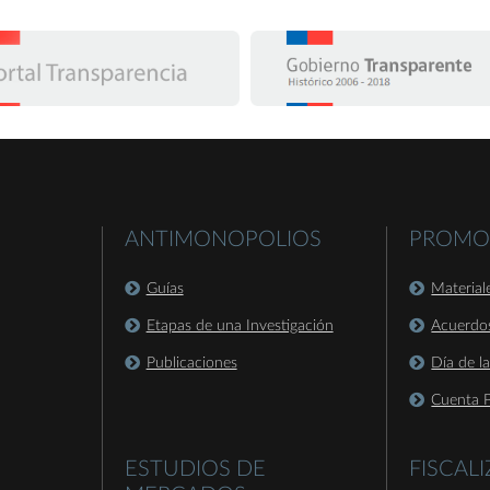
ANTIMONOPOLIOS
PROMO
Guías
Material
Etapas de una Investigación
Acuerdo
Publicaciones
Día de l
Cuenta P
ESTUDIOS DE
FISCAL