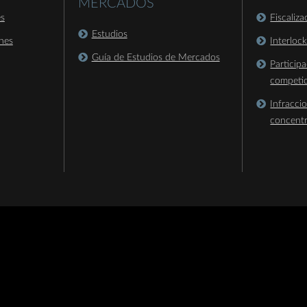
MERCADOS
es
Fiscaliz
Estudios
nes
Interloc
Guía de Estudios de Mercados
Particip
competi
Infracci
concent