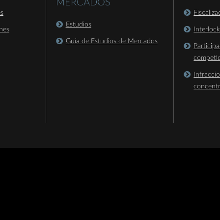
MERCADOS
es
Fiscaliz
Estudios
nes
Interloc
Guía de Estudios de Mercados
Particip
competi
Infracci
concent