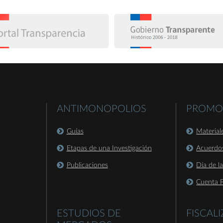
ANTIMONOPOLIOS
PROMO
Guías
Material
Etapas de una Investigación
Acuerdo
Publicaciones
Día de l
Cuenta P
ESTUDIOS DE
FISCAL