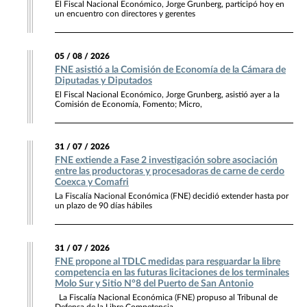
El Fiscal Nacional Económico, Jorge Grunberg, participó hoy en
un encuentro con directores y gerentes
05 / 08 / 2026
FNE asistió a la Comisión de Economía de la Cámara de
Diputadas y Diputados
El Fiscal Nacional Económico, Jorge Grunberg, asistió ayer a la
Comisión de Economía, Fomento; Micro,
31 / 07 / 2026
FNE extiende a Fase 2 investigación sobre asociación
entre las productoras y procesadoras de carne de cerdo
Coexca y Comafri
La Fiscalía Nacional Económica (FNE) decidió extender hasta por
un plazo de 90 días hábiles
31 / 07 / 2026
FNE propone al TDLC medidas para resguardar la libre
competencia en las futuras licitaciones de los terminales
Molo Sur y Sitio N°8 del Puerto de San Antonio
La Fiscalía Nacional Económica (FNE) propuso al Tribunal de