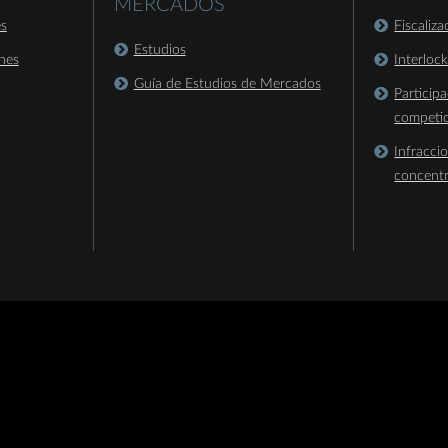
MERCADOS
es
Fiscaliz
Estudios
nes
Interloc
Guía de Estudios de Mercados
Particip
competi
Infracci
concent