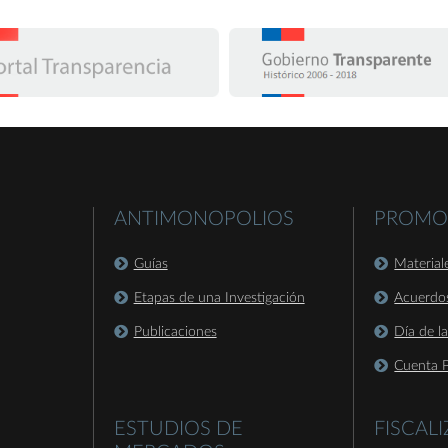
ANTIMONOPOLIOS
PROMO
Guías
Material
Etapas de una Investigación
Acuerdo
Publicaciones
Día de l
Cuenta P
ESTUDIOS DE
FISCAL