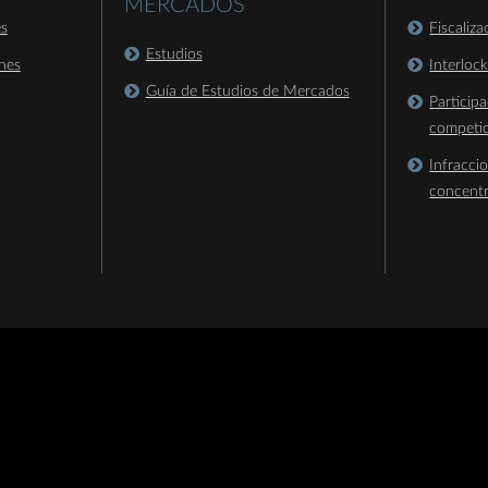
MERCADOS
es
Fiscaliz
Estudios
nes
Interloc
Guía de Estudios de Mercados
Particip
competi
Infracci
concent