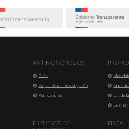
ANTIMONOPOLIOS
PROMO
Guías
Material
Etapas de una Investigación
Acuerdo
Publicaciones
Día de l
Cuenta P
ESTUDIOS DE
FISCAL