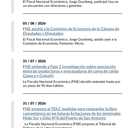
El Fiscal Nacional Económico, Jorge Grunberg, participó hoy en
un encuentro con directores y gerentes
05 / 08 / 2026
FNE asistió a la Comisión de Economía de la Cámara de
Diputadas y Diputados
El Fiscal Nacional Económico, Jorge Grunberg, asistió ayer a la
Comisión de Economía, Fomento; Micro,
31 / 07 / 2026
FNE extiende a Fase 2 investigación sobre asociación
entre las productoras y procesadoras de carne de cerdo
Coexca y Comafri
La Fiscalía Nacional Económica (FNE) decidió extender hasta por
un plazo de 90 días hábiles
31 / 07 / 2026
FNE propone al TDLC medidas para resguardar la libre
competencia en las futuras licitaciones de los terminales
Molo Sur y Sitio N°8 del Puerto de San Antonio
La Fiscalía Nacional Económica (FNE) propuso al Tribunal de