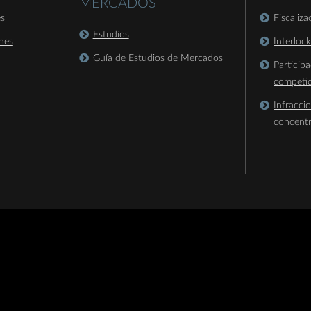
MERCADOS
es
Fiscaliz
Estudios
nes
Interloc
Guía de Estudios de Mercados
Particip
competi
Infracci
concent