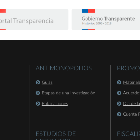
ANTIMONOPOLIOS
PROMO
Guías
Material
Etapas de una Investigación
Acuerdo
Publicaciones
Día de l
Cuenta P
ESTUDIOS DE
FISCAL