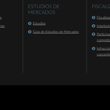
ESTUDIOS DE
FISCAL
MERCADOS
es
Fiscaliz
Estudios
nes
Interloc
Guía de Estudios de Mercados
Particip
competi
Infracci
concent