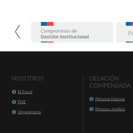
NOSOTROS
DELACIÓN
COMPENSADA
El Fiscal
Persona Natural
FNE
Persona Jurídica
Organigrama