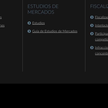
ESTUDIOS DE
FISCAL
MERCADOS
es
Fiscaliz
Estudios
nes
Interloc
Guía de Estudios de Mercados
Particip
competi
Infracci
concent