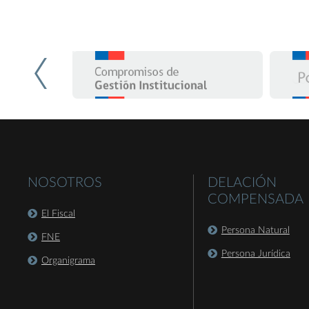
NOSOTROS
DELACIÓN
COMPENSADA
El Fiscal
Persona Natural
FNE
Persona Jurídica
Organigrama