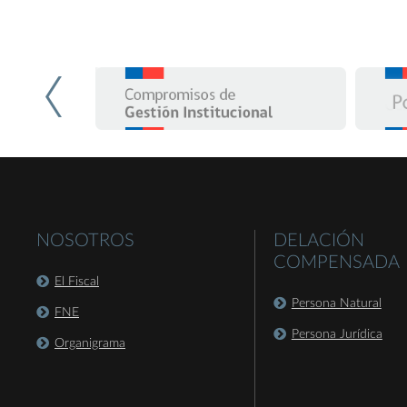
NOSOTROS
DELACIÓN
COMPENSADA
El Fiscal
Persona Natural
FNE
Persona Jurídica
Organigrama