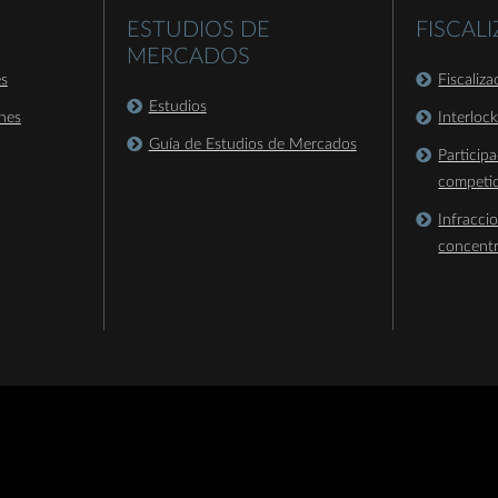
ESTUDIOS DE
FISCAL
MERCADOS
es
Fiscaliz
Estudios
nes
Interloc
Guía de Estudios de Mercados
Particip
competi
Infracci
concent