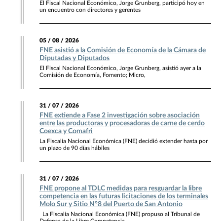
El Fiscal Nacional Económico, Jorge Grunberg, participó hoy en
un encuentro con directores y gerentes
05 / 08 / 2026
FNE asistió a la Comisión de Economía de la Cámara de
Diputadas y Diputados
El Fiscal Nacional Económico, Jorge Grunberg, asistió ayer a la
Comisión de Economía, Fomento; Micro,
31 / 07 / 2026
FNE extiende a Fase 2 investigación sobre asociación
entre las productoras y procesadoras de carne de cerdo
Coexca y Comafri
La Fiscalía Nacional Económica (FNE) decidió extender hasta por
un plazo de 90 días hábiles
31 / 07 / 2026
FNE propone al TDLC medidas para resguardar la libre
competencia en las futuras licitaciones de los terminales
Molo Sur y Sitio N°8 del Puerto de San Antonio
La Fiscalía Nacional Económica (FNE) propuso al Tribunal de