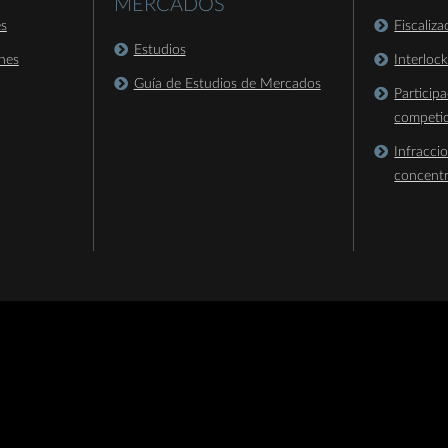
MERCADOS
es
Fiscaliz
Estudios
nes
Interloc
Guía de Estudios de Mercados
Particip
competi
Infracci
concent