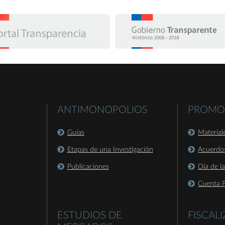
ANTIMONOPOLIOS
PROMO
Guías
Material
Etapas de una Investigación
Acuerdo
Publicaciones
Día de l
Cuenta P
ESTUDIOS DE
FISCAL