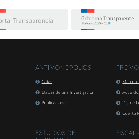
ANTIMONOPOLIOS
PROMO
Guías
Material
Etapas de una Investigación
Acuerdo
Publicaciones
Día de l
Cuenta P
ESTUDIOS DE
FISCAL