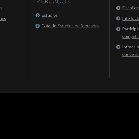
MERCADOS
es
Fiscaliz
Estudios
nes
Interloc
Guía de Estudios de Mercados
Particip
competi
Infracci
concent