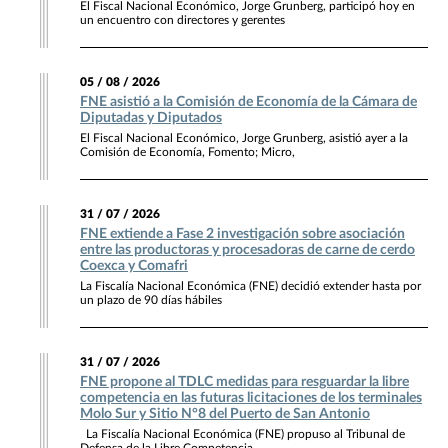
El Fiscal Nacional Económico, Jorge Grunberg, participó hoy en
un encuentro con directores y gerentes
05 / 08 / 2026
FNE asistió a la Comisión de Economía de la Cámara de
Diputadas y Diputados
El Fiscal Nacional Económico, Jorge Grunberg, asistió ayer a la
Comisión de Economía, Fomento; Micro,
31 / 07 / 2026
FNE extiende a Fase 2 investigación sobre asociación
entre las productoras y procesadoras de carne de cerdo
Coexca y Comafri
La Fiscalía Nacional Económica (FNE) decidió extender hasta por
un plazo de 90 días hábiles
31 / 07 / 2026
FNE propone al TDLC medidas para resguardar la libre
competencia en las futuras licitaciones de los terminales
Molo Sur y Sitio N°8 del Puerto de San Antonio
La Fiscalía Nacional Económica (FNE) propuso al Tribunal de