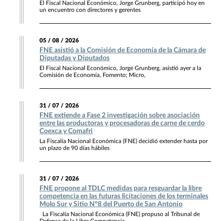
El Fiscal Nacional Económico, Jorge Grunberg, participó hoy en
un encuentro con directores y gerentes
05 / 08 / 2026
FNE asistió a la Comisión de Economía de la Cámara de
Diputadas y Diputados
El Fiscal Nacional Económico, Jorge Grunberg, asistió ayer a la
Comisión de Economía, Fomento; Micro,
31 / 07 / 2026
FNE extiende a Fase 2 investigación sobre asociación
entre las productoras y procesadoras de carne de cerdo
Coexca y Comafri
La Fiscalía Nacional Económica (FNE) decidió extender hasta por
un plazo de 90 días hábiles
31 / 07 / 2026
FNE propone al TDLC medidas para resguardar la libre
competencia en las futuras licitaciones de los terminales
Molo Sur y Sitio N°8 del Puerto de San Antonio
La Fiscalía Nacional Económica (FNE) propuso al Tribunal de