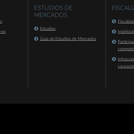
ESTUDIOS DE
FISCAL
MERCADOS
es
Fiscaliz
Estudios
nes
Interloc
Guía de Estudios de Mercados
Particip
competi
Infracci
concent