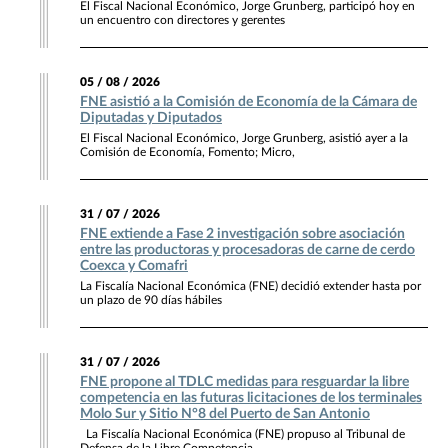
El Fiscal Nacional Económico, Jorge Grunberg, participó hoy en
un encuentro con directores y gerentes
05 / 08 / 2026
FNE asistió a la Comisión de Economía de la Cámara de
Diputadas y Diputados
El Fiscal Nacional Económico, Jorge Grunberg, asistió ayer a la
Comisión de Economía, Fomento; Micro,
31 / 07 / 2026
FNE extiende a Fase 2 investigación sobre asociación
entre las productoras y procesadoras de carne de cerdo
Coexca y Comafri
La Fiscalía Nacional Económica (FNE) decidió extender hasta por
un plazo de 90 días hábiles
31 / 07 / 2026
FNE propone al TDLC medidas para resguardar la libre
competencia en las futuras licitaciones de los terminales
Molo Sur y Sitio N°8 del Puerto de San Antonio
La Fiscalía Nacional Económica (FNE) propuso al Tribunal de