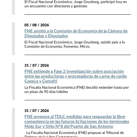
El Fiscal Nacional Económico, Jorge Grunberg, participó hoy en
un encuentro con directores y gerentes
05 / 08 / 2026
FNE asistió a la Comisión de Economía de la Cámara de
Diputadas y Diputados
El Fiscal Nacional Económico, Jorge Grunberg, asistió ayer a la
Comisión de Economía, Fomento; Micro,
31 / 07 / 2026
FNE extiende a Fase 2 investigación sobre asociación
entre las productoras y procesadoras de carne de cerdo
Coexca y Comafri
La Fiscalía Nacional Económica (FNE) decidió extender hasta por
un plazo de 90 días hábiles
31 / 07 / 2026
FNE propone al TDLC medidas para resguardar la libre
competencia en las futuras licitaciones de los terminales
Molo Sur y Sitio N°8 del Puerto de San Antonio
La Fiscalía Nacional Económica (FNE) propuso al Tribunal de