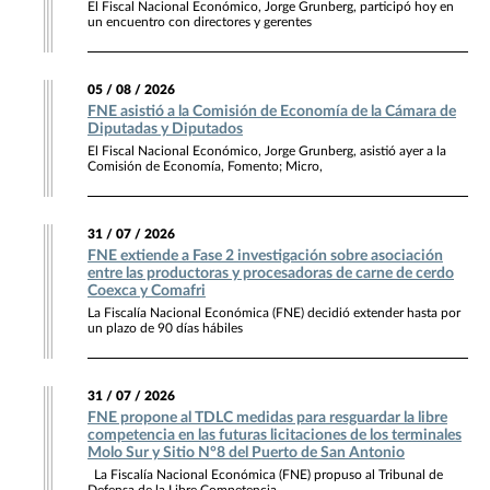
El Fiscal Nacional Económico, Jorge Grunberg, participó hoy en
un encuentro con directores y gerentes
05 / 08 / 2026
FNE asistió a la Comisión de Economía de la Cámara de
Diputadas y Diputados
El Fiscal Nacional Económico, Jorge Grunberg, asistió ayer a la
Comisión de Economía, Fomento; Micro,
31 / 07 / 2026
FNE extiende a Fase 2 investigación sobre asociación
entre las productoras y procesadoras de carne de cerdo
Coexca y Comafri
La Fiscalía Nacional Económica (FNE) decidió extender hasta por
un plazo de 90 días hábiles
31 / 07 / 2026
FNE propone al TDLC medidas para resguardar la libre
competencia en las futuras licitaciones de los terminales
Molo Sur y Sitio N°8 del Puerto de San Antonio
La Fiscalía Nacional Económica (FNE) propuso al Tribunal de