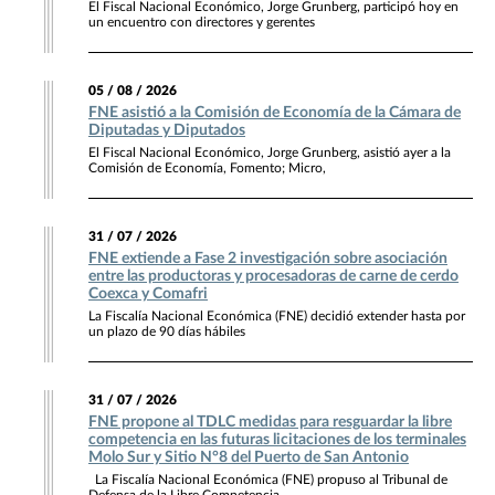
El Fiscal Nacional Económico, Jorge Grunberg, participó hoy en
un encuentro con directores y gerentes
05 / 08 / 2026
FNE asistió a la Comisión de Economía de la Cámara de
Diputadas y Diputados
El Fiscal Nacional Económico, Jorge Grunberg, asistió ayer a la
Comisión de Economía, Fomento; Micro,
31 / 07 / 2026
FNE extiende a Fase 2 investigación sobre asociación
entre las productoras y procesadoras de carne de cerdo
Coexca y Comafri
La Fiscalía Nacional Económica (FNE) decidió extender hasta por
un plazo de 90 días hábiles
31 / 07 / 2026
FNE propone al TDLC medidas para resguardar la libre
competencia en las futuras licitaciones de los terminales
Molo Sur y Sitio N°8 del Puerto de San Antonio
La Fiscalía Nacional Económica (FNE) propuso al Tribunal de