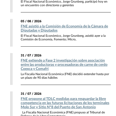
El Fiscal Nacional Económico, Jorge Grunberg, participó hoy en
un encuentro con directores y gerentes
05 / 08 / 2026
FNE asistió a la Comisión de Economía de la Cámara de
Diputadas y Diputados
El Fiscal Nacional Económico, Jorge Grunberg, asistió ayer a la
Comisión de Economía, Fomento; Micro,
31 / 07 / 2026
FNE extiende a Fase 2 investigación sobre asociación
entre las productoras y procesadoras de carne de cerdo
Coexca y Comafri
La Fiscalía Nacional Económica (FNE) decidió extender hasta por
un plazo de 90 días hábiles
31 / 07 / 2026
FNE propone al TDLC medidas para resguardar la libre
competencia en las futuras licitaciones de los terminales
Molo Sur y Sitio N°8 del Puerto de San Antonio
La Fiscalía Nacional Económica (FNE) propuso al Tribunal de