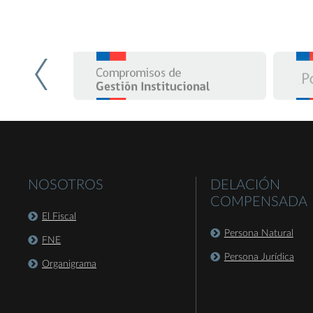
NOSOTROS
DELACIÓN
COMPENSADA
El Fiscal
Persona Natural
FNE
Persona Jurídica
Organigrama