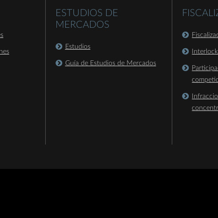
ESTUDIOS DE
FISCAL
MERCADOS
es
Fiscaliz
Estudios
nes
Interloc
Guía de Estudios de Mercados
Particip
competi
Infracci
concent