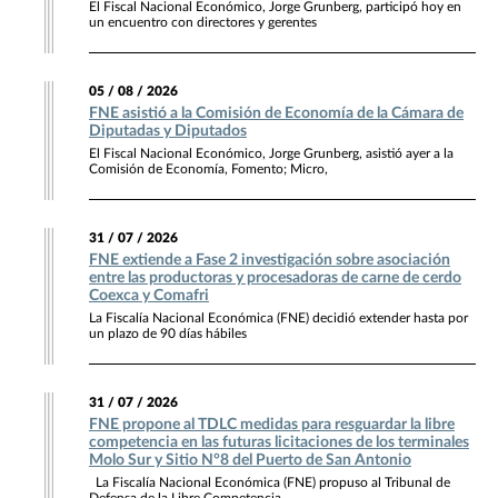
El Fiscal Nacional Económico, Jorge Grunberg, participó hoy en
un encuentro con directores y gerentes
05 / 08 / 2026
FNE asistió a la Comisión de Economía de la Cámara de
Diputadas y Diputados
El Fiscal Nacional Económico, Jorge Grunberg, asistió ayer a la
Comisión de Economía, Fomento; Micro,
31 / 07 / 2026
FNE extiende a Fase 2 investigación sobre asociación
entre las productoras y procesadoras de carne de cerdo
Coexca y Comafri
La Fiscalía Nacional Económica (FNE) decidió extender hasta por
un plazo de 90 días hábiles
31 / 07 / 2026
FNE propone al TDLC medidas para resguardar la libre
competencia en las futuras licitaciones de los terminales
Molo Sur y Sitio N°8 del Puerto de San Antonio
La Fiscalía Nacional Económica (FNE) propuso al Tribunal de