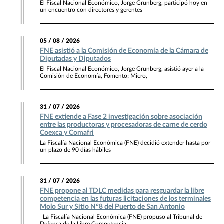
El Fiscal Nacional Económico, Jorge Grunberg, participó hoy en
un encuentro con directores y gerentes
05 / 08 / 2026
FNE asistió a la Comisión de Economía de la Cámara de
Diputadas y Diputados
El Fiscal Nacional Económico, Jorge Grunberg, asistió ayer a la
Comisión de Economía, Fomento; Micro,
31 / 07 / 2026
FNE extiende a Fase 2 investigación sobre asociación
entre las productoras y procesadoras de carne de cerdo
Coexca y Comafri
La Fiscalía Nacional Económica (FNE) decidió extender hasta por
un plazo de 90 días hábiles
31 / 07 / 2026
FNE propone al TDLC medidas para resguardar la libre
competencia en las futuras licitaciones de los terminales
Molo Sur y Sitio N°8 del Puerto de San Antonio
La Fiscalía Nacional Económica (FNE) propuso al Tribunal de