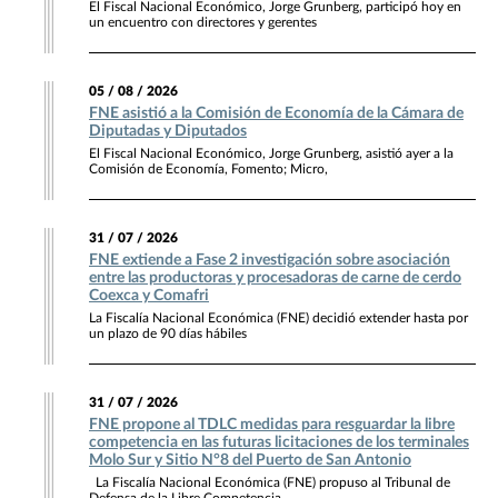
El Fiscal Nacional Económico, Jorge Grunberg, participó hoy en
un encuentro con directores y gerentes
05 / 08 / 2026
FNE asistió a la Comisión de Economía de la Cámara de
Diputadas y Diputados
El Fiscal Nacional Económico, Jorge Grunberg, asistió ayer a la
Comisión de Economía, Fomento; Micro,
31 / 07 / 2026
FNE extiende a Fase 2 investigación sobre asociación
entre las productoras y procesadoras de carne de cerdo
Coexca y Comafri
La Fiscalía Nacional Económica (FNE) decidió extender hasta por
un plazo de 90 días hábiles
31 / 07 / 2026
FNE propone al TDLC medidas para resguardar la libre
competencia en las futuras licitaciones de los terminales
Molo Sur y Sitio N°8 del Puerto de San Antonio
La Fiscalía Nacional Económica (FNE) propuso al Tribunal de