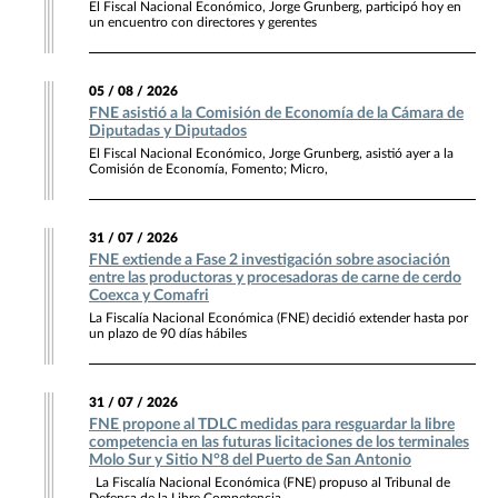
El Fiscal Nacional Económico, Jorge Grunberg, participó hoy en
un encuentro con directores y gerentes
05 / 08 / 2026
FNE asistió a la Comisión de Economía de la Cámara de
Diputadas y Diputados
El Fiscal Nacional Económico, Jorge Grunberg, asistió ayer a la
Comisión de Economía, Fomento; Micro,
31 / 07 / 2026
FNE extiende a Fase 2 investigación sobre asociación
entre las productoras y procesadoras de carne de cerdo
Coexca y Comafri
La Fiscalía Nacional Económica (FNE) decidió extender hasta por
un plazo de 90 días hábiles
31 / 07 / 2026
FNE propone al TDLC medidas para resguardar la libre
competencia en las futuras licitaciones de los terminales
Molo Sur y Sitio N°8 del Puerto de San Antonio
La Fiscalía Nacional Económica (FNE) propuso al Tribunal de