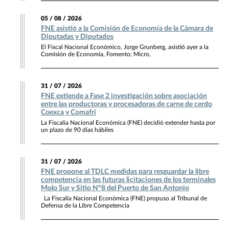
05 / 08 / 2026
FNE asistió a la Comisión de Economía de la Cámara de
Diputadas y Diputados
El Fiscal Nacional Económico, Jorge Grunberg, asistió ayer a la
Comisión de Economía, Fomento; Micro,
31 / 07 / 2026
FNE extiende a Fase 2 investigación sobre asociación
entre las productoras y procesadoras de carne de cerdo
Coexca y Comafri
La Fiscalía Nacional Económica (FNE) decidió extender hasta por
un plazo de 90 días hábiles
31 / 07 / 2026
FNE propone al TDLC medidas para resguardar la libre
competencia en las futuras licitaciones de los terminales
Molo Sur y Sitio N°8 del Puerto de San Antonio
La Fiscalía Nacional Económica (FNE) propuso al Tribunal de
Defensa de la Libre Competencia