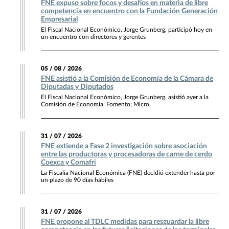
FNE expuso sobre focos y desafíos en materia de libre
competencia en encuentro con la Fundación Generación
Empresarial
El Fiscal Nacional Económico, Jorge Grunberg, participó hoy en
un encuentro con directores y gerentes
05 / 08 / 2026
FNE asistió a la Comisión de Economía de la Cámara de
Diputadas y Diputados
El Fiscal Nacional Económico, Jorge Grunberg, asistió ayer a la
Comisión de Economía, Fomento; Micro,
31 / 07 / 2026
FNE extiende a Fase 2 investigación sobre asociación
entre las productoras y procesadoras de carne de cerdo
Coexca y Comafri
La Fiscalía Nacional Económica (FNE) decidió extender hasta por
un plazo de 90 días hábiles
31 / 07 / 2026
FNE propone al TDLC medidas para resguardar la libre