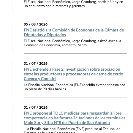
El Fiscal Nacional Económico, Jorge Grunberg, participó hoy en
un encuentro con directores y gerentes
05 / 08 / 2026
FNE asistió a la Comisión de Economía de la Cámara de
Diputadas y Diputados
El Fiscal Nacional Económico, Jorge Grunberg, asistió ayer a la
Comisión de Economía, Fomento; Micro,
31 / 07 / 2026
FNE extiende a Fase 2 investigación sobre asociación
entre las productoras y procesadoras de carne de cerdo
Coexca y Comafri
La Fiscalía Nacional Económica (FNE) decidió extender hasta por
un plazo de 90 días hábiles
31 / 07 / 2026
FNE propone al TDLC medidas para resguardar la libre
competencia en las futuras licitaciones de los terminales
Molo Sur y Sitio N°8 del Puerto de San Antonio
La Fiscalía Nacional Económica (FNE) propuso al Tribunal de