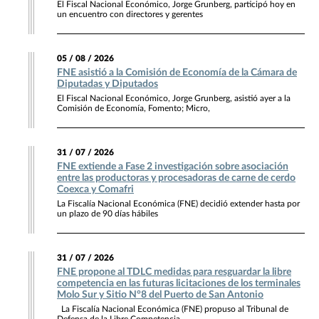
El Fiscal Nacional Económico, Jorge Grunberg, participó hoy en
un encuentro con directores y gerentes
05 / 08 / 2026
FNE asistió a la Comisión de Economía de la Cámara de
Diputadas y Diputados
El Fiscal Nacional Económico, Jorge Grunberg, asistió ayer a la
Comisión de Economía, Fomento; Micro,
31 / 07 / 2026
FNE extiende a Fase 2 investigación sobre asociación
entre las productoras y procesadoras de carne de cerdo
Coexca y Comafri
La Fiscalía Nacional Económica (FNE) decidió extender hasta por
un plazo de 90 días hábiles
31 / 07 / 2026
FNE propone al TDLC medidas para resguardar la libre
competencia en las futuras licitaciones de los terminales
Molo Sur y Sitio N°8 del Puerto de San Antonio
La Fiscalía Nacional Económica (FNE) propuso al Tribunal de