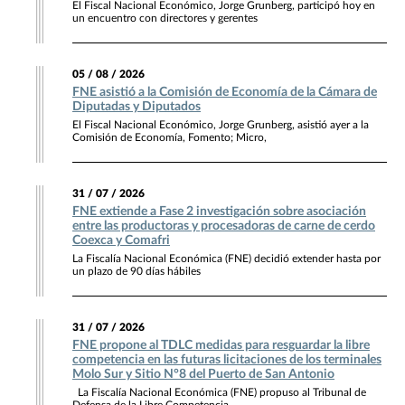
El Fiscal Nacional Económico, Jorge Grunberg, participó hoy en
un encuentro con directores y gerentes
05 / 08 / 2026
FNE asistió a la Comisión de Economía de la Cámara de
Diputadas y Diputados
El Fiscal Nacional Económico, Jorge Grunberg, asistió ayer a la
Comisión de Economía, Fomento; Micro,
31 / 07 / 2026
FNE extiende a Fase 2 investigación sobre asociación
entre las productoras y procesadoras de carne de cerdo
Coexca y Comafri
La Fiscalía Nacional Económica (FNE) decidió extender hasta por
un plazo de 90 días hábiles
31 / 07 / 2026
FNE propone al TDLC medidas para resguardar la libre
competencia en las futuras licitaciones de los terminales
Molo Sur y Sitio N°8 del Puerto de San Antonio
La Fiscalía Nacional Económica (FNE) propuso al Tribunal de